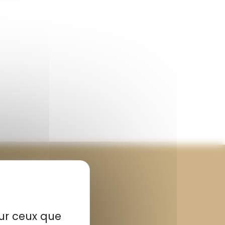
sur ceux que