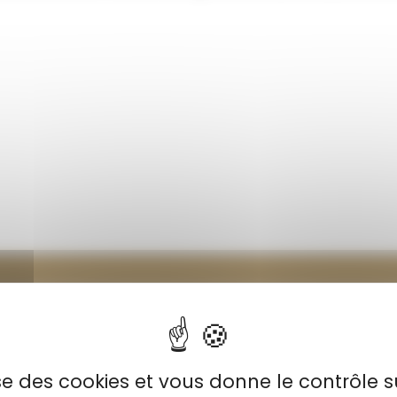
Nom * :
lise des cookies et vous donne le contrôle 