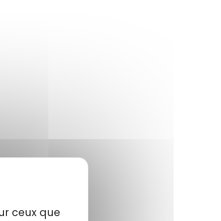
sur ceux que