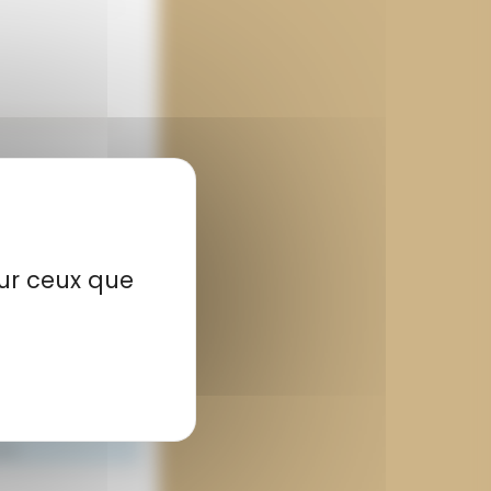
sur ceux que
aux.