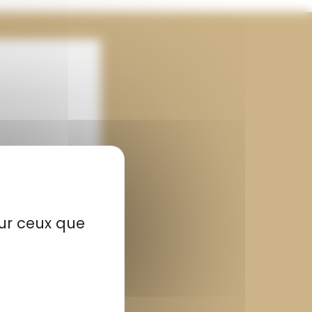
sur ceux que