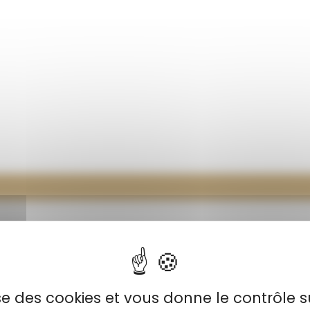
Nom * :
lise des cookies et vous donne le contrôle 
Ville * :